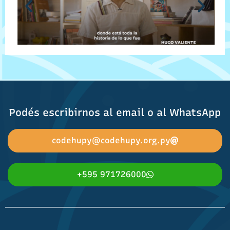
Podés escribirnos al email o al WhatsApp
codehupy@codehupy.org.py
+595 971726000