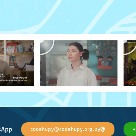
sApp
codehupy@codehupy.org.py
+