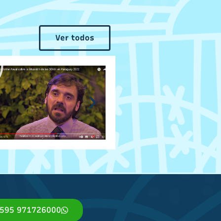
Ver todos
595 971726000