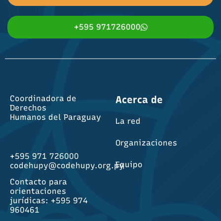
+595 971726000
Coordinadora de
Acerca de
Derechos
Humanos del Paraguay
La red
Organizaciones
+595 971 726000
Equipo
codehupy@codehupy.org.py
Contacto para
orientaciones
jurídicas: +595 974
960461