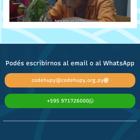
Podés escribirnos al email o al WhatsApp
codehupy@codehupy.org.py
+595 971726000