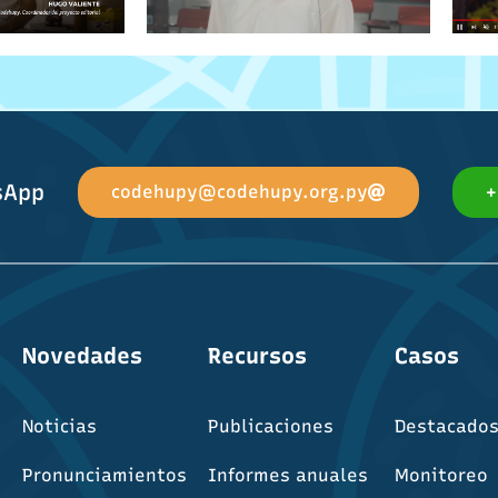
sApp
codehupy@codehupy.org.py
+
Novedades
Recursos
Casos
Noticias
Publicaciones
Destacado
Pronunciamientos
Informes anuales
Monitoreo