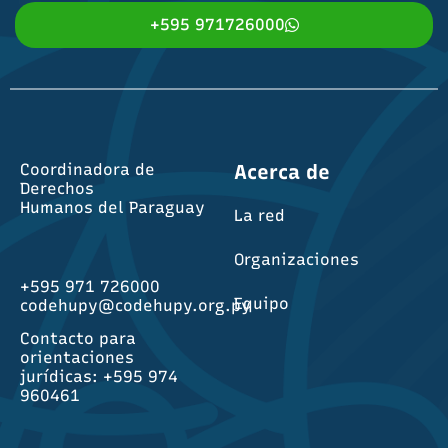
+595 971726000
Coordinadora de
Acerca de
Derechos
Humanos del Paraguay
La red
Organizaciones
+595 971 726000
Equipo
codehupy@codehupy.org.py
Contacto para
orientaciones
jurídicas: +595 974
960461